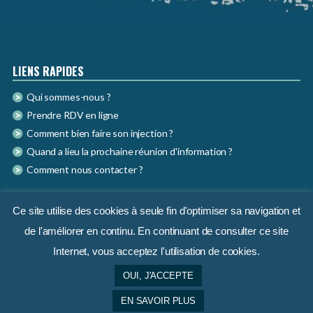
LIENS RAPIDES
Qui sommes-nous ?
Prendre RDV en ligne
Comment bien faire son injection ?
Quand a lieu la prochaine réunion d'information ?
Comment nous contacter ?
QUESTIONS FRÉQUENTES
Ce site utilise des cookies à seule fin d'optimiser sa navigation et
de l'améliorer en continu. En continuant de consulter ce site
Faut-il venir en couple ?
Internet, vous acceptez l'utilisation de cookies.
Qu'est ce qu'un bilan ovarien ?
Comment se déroule une ponction d'ovocytes ?
OUI, J'ACCEPTE
Qu’est ce qu’un transfert ?
EN SAVOIR PLUS